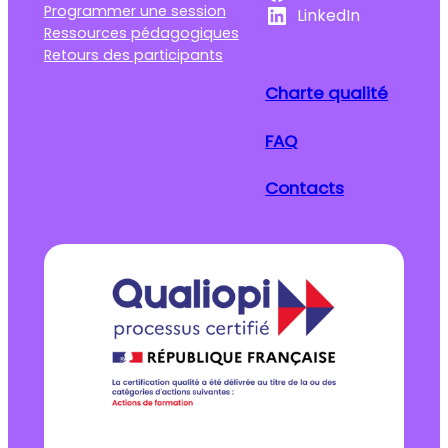
Programmer une session
LinkedIn
Ressources pédagogiques
Retours des participants
Charte qualité
FAQ
Contacts