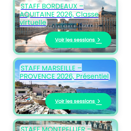
STAFF BORDEAUX –
AQUITAINE 2026, Classe
virtuelle
Voir les sessions
STAFF MARSEILLE –
PROVENCE 2026, Présentiel
Voir les sessions
STAFF MONTPELLIER –