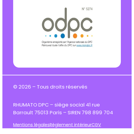
© 2026 – Tous droits réservés
RHUMATO DPC – siège social 41 rue
Barrault 75013 Paris – SIREN 798 899 704
Mentions légales
Règlement intérieur
CGV
Accessibilité