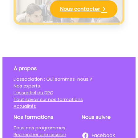
Nous contacter
À propos
L’association : Qui sommes-nous ?
Nos experts
L’essentiel du DPC
Tout savoir sur nos formations
Actualités
Nos formations
Nous suivre
Tous nos programmes
Rechercher une session
Facebook