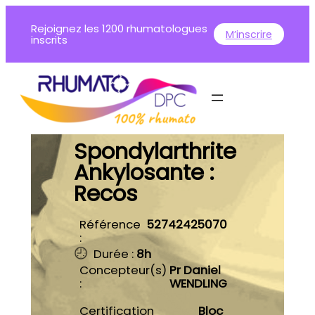
Aller
Rejoignez les 1200 rhumatologues
au
M’inscrire
inscrits
contenu
Spondylarthrite
Ankylosante :
Recos
Référence
52742425070
:
Durée :
8h
Concepteur(s)
Pr Daniel
:
WENDLING
Certification
Bloc