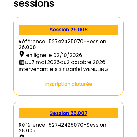
sessions
Session 26.008
Référence :
52742425070
-Session
26.008
en ligne
le
02/10/2026
Du
7 mai 2026
au
2 octobre 2026
Intervenant⋅e⋅s :
Pr Daniel WENDLING
Inscription cloturée
Session 26.007
Référence :
52742425070
-Session
26.007