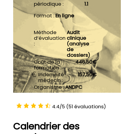
périodique :
1.1
Format :
En ligne
Méthode
Audit
d’évaluation
clinique
:
(analyse
de
dossiers)
Coût de la
446,50€
formation :
Indemnité
157,50€
médecin :
Organisme :
ANDPC
4.4/5
(51 évaluations)
Calendrier des