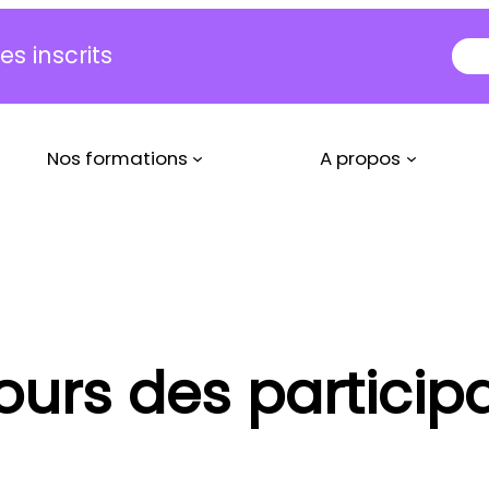
s inscrits
Nos formations
A propos
ours des particip