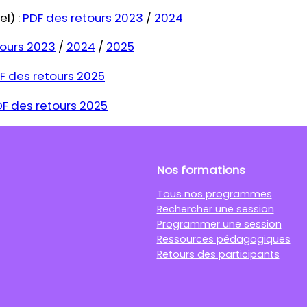
el) :
PDF des retours 2023
/
2024
tours 2023
/
2024
/
2025
F des retours 2025
F des retours 2025
Nos formations
Tous nos programmes
Rechercher une session
Programmer une session
Ressources pédagogiques
Retours des participants