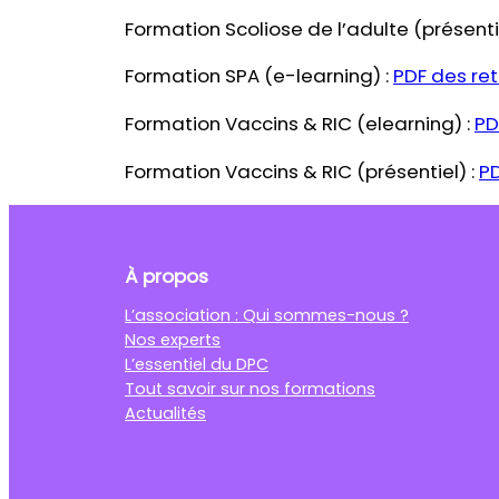
Formation Scoliose de l’adulte (présenti
Formation SPA (e-learning) :
PDF des re
Formation Vaccins & RIC (elearning) :
PD
Formation Vaccins & RIC (présentiel) :
PD
À propos
L’association : Qui sommes-nous ?
Nos experts
L’essentiel du DPC
Tout savoir sur nos formations
Actualités