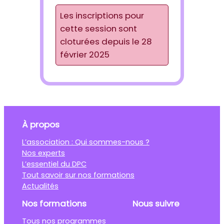
Les inscriptions pour
cette session sont
cloturées depuis le 28
février 2025
À propos
L’association : Qui sommes-nous ?
Nos experts
L’essentiel du DPC
Tout savoir sur nos formations
Actualités
Nos formations
Nous suivre
Tous nos programmes