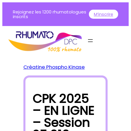
Aller
Rejoignez les 1200 rhumatologues
au
M’inscrire
inscrits
contenu
Créatine Phospho Kinase
CPK 2025
– EN LIGNE
– Session