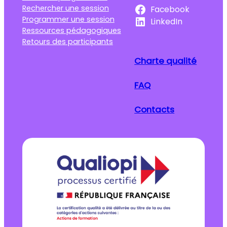
Rechercher une session
Facebook
Programmer une session
LinkedIn
Ressources pédagogiques
Retours des participants
Charte qualité
FAQ
Contacts