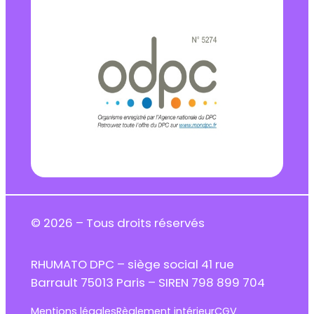
© 2026 – Tous droits réservés
RHUMATO DPC – siège social 41 rue
Barrault 75013 Paris – SIREN 798 899 704
Mentions légales
Règlement intérieur
CGV