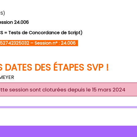
CS)
ssion 24.006
CS = Tests de Concordance de Script)
52742325032 – Session n° : 24.006
S DATES DES ÉTAPES SVP !
 MEYER
ette session sont cloturées depuis le 15 mars 2024