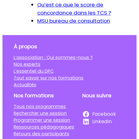
Qu’est ce que le score de
concordance dans les TCS ?
MSU bureau de consultation
À propos
L’association : Qui sommes-nous ?
Nos experts
L’essentiel du DPC
Tout savoir sur nos formations
Actualités
Nos formations
Nous suivre
Tous nos programmes
Rechercher une session
Facebook
Programmer une session
LinkedIn
Ressources pédagogiques
Retours des participants