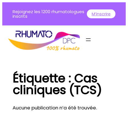
Aller
Rejoignez les 1200 rhumatologues
au
M’inscrire
inscrits
contenu
Étiquette :
Cas
cliniques (TCS)
Aucune publication n’a été trouvée.