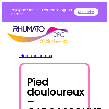
Aller
Rejoignez les 1200 rhumatologues
au
M’inscrire
inscrits
contenu
Pied douloureux
Pied
douloureux
–