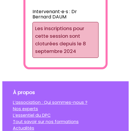
Intervenant⋅e⋅s :
Dr
Bernard DAUM
Les inscriptions pour
cette session sont
cloturées depuis le 8
septembre 2024
À propos
L’association : Qui sommes-nous ?
Nos experts
L’essentiel du DPC
Tout savoir sur nos formations
Actualités