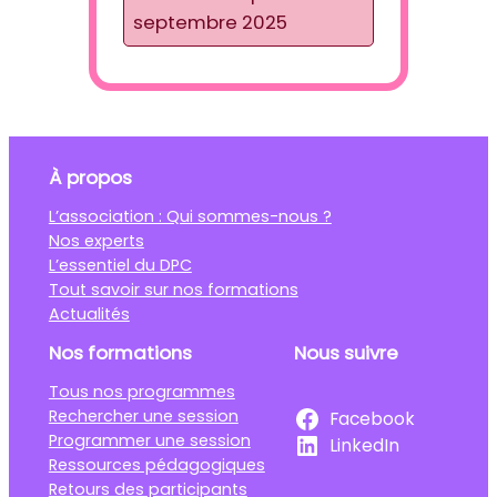
septembre 2025
À propos
L’association : Qui sommes-nous ?
Nos experts
L’essentiel du DPC
Tout savoir sur nos formations
Actualités
Nos formations
Nous suivre
Tous nos programmes
Rechercher une session
Facebook
Programmer une session
LinkedIn
Ressources pédagogiques
Retours des participants