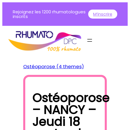
Aller
Rejoignez les 1200 rhumatologues
au
M’inscrire
inscrits
contenu
Ostéoporose (4 themes)
Ostéoporose
– NANCY –
Jeudi 18