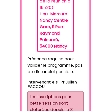
de la réunion à
19h30)
Lieu : Mercure
Nancy Centre
Gare, 11 Rue
Raymond
Poincaré,
54000 Nancy
Présence requise pour
valider le programme, pas
de distanciel possible.
Intervenant⋅e⋅s :
Pr Julien
PACCOU
Les inscriptions pour
cette session sont
cloturées depuis le 3