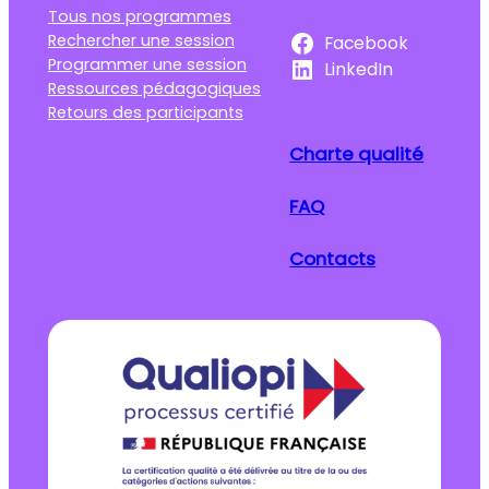
Tous nos programmes
Rechercher une session
Facebook
Programmer une session
LinkedIn
Ressources pédagogiques
Retours des participants
Charte qualité
FAQ
Contacts