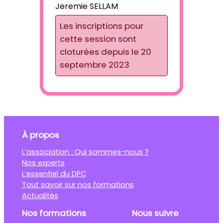
Jeremie SELLAM
Les inscriptions pour
cette session sont
cloturées depuis le 20
septembre 2023
À propos
L’association : Qui sommes-nous ?
Nos experts
L’essentiel du DPC
Tout savoir sur nos formations
Actualités
Nos formations
Nous suivre