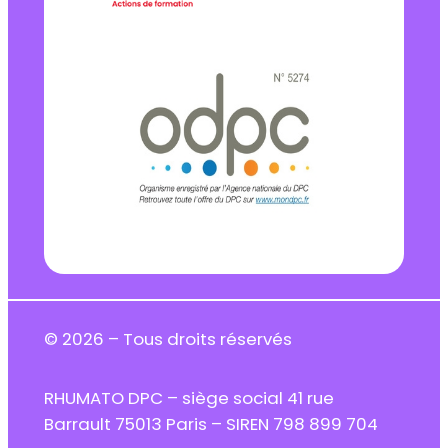
© 2026 – Tous droits réservés
RHUMATO DPC – siège social 41 rue
Barrault 75013 Paris – SIREN 798 899 704