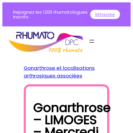
Aller
Rejoignez les 1200 rhumatologues
au
M’inscrire
inscrits
contenu
Gonarthrose et localisations
arthrosiques associées
Gonarthrose
– LIMOGES
– Mercredi