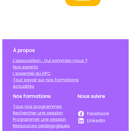
À propos
L’association : Qui sommes-nous ?
Nos experts
L’essentiel du DPC
Tout savoir sur nos formations
Actualités
Nos formations
Nous suivre
Tous nos programmes
Rechercher une session
Facebook
Programmer une session
LinkedIn
Ressources pédagogiques