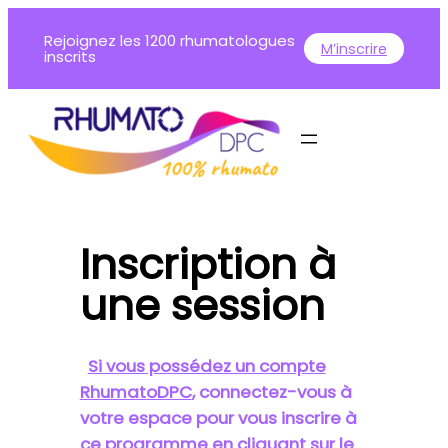
Aller
Rejoignez les 1200 rhumatologues
au
M’inscrire
inscrits
contenu
Inscription à
une session
Si vous possédez un compte
RhumatoDPC
, connectez-vous à
votre espace pour vous inscrire à
ce programme en cliquant sur le