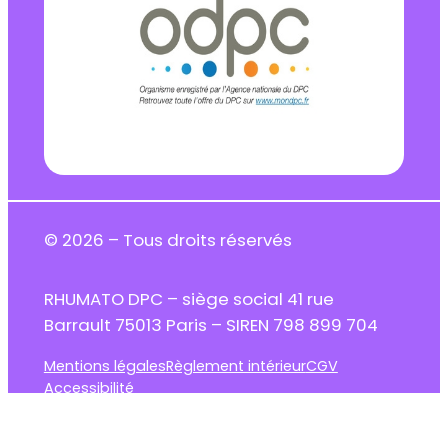
© 2026 – Tous droits réservés
RHUMATO DPC – siège social 41 rue
Barrault 75013 Paris – SIREN 798 899 704
Mentions légales
Règlement intérieur
CGV
Accessibilité