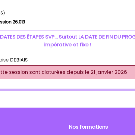
CS)
sion 26.013
 DATES DES ÉTAPES SVP… Surtout LA DATE DE FIN DU PRO
impérative et fixe !
oise DEBIAIS
ette session sont cloturées depuis le 21 janvier 2026
Nos formations