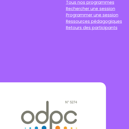
Tous nos programmes
Rechercher une session
Programmer une session
Ressources pédagogiques
Retours des participants