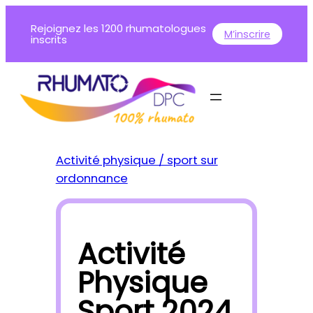
Aller
Rejoignez les 1200 rhumatologues
au
M’inscrire
inscrits
contenu
Activité physique / sport sur
ordonnance
Activité
Physique
Sport 2024