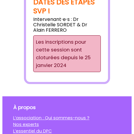
DATES DES ÉTAPES
SVP !
Intervenant⋅e⋅s :
Dr
Christelle SORDET & Dr
Alain FERRERO
Les inscriptions pour
cette session sont
cloturées depuis le 25
janvier 2024
À propos
L’association : Qui sommes-nous ?
Nos experts
L’essentiel du DPC