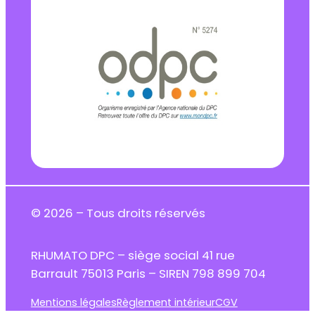
© 2026 – Tous droits réservés
RHUMATO DPC – siège social 41 rue
Barrault 75013 Paris – SIREN 798 899 704
Mentions légales
Règlement intérieur
CGV