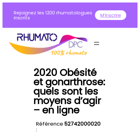
Aller
Rejoignez les 1200 rhumatologues
au
M’inscrire
inscrits
contenu
2020 Obésité
et gonarthrose:
quels sont les
moyens d’agir
– en ligne
Référence
52742000020
: