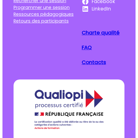
Rechercher une session
Facebook
Programmer une session
LinkedIn
Ressources pédagogiques
Retours des participants
Charte qualité
FAQ
Contacts